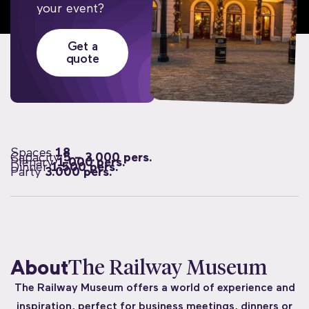
your event?
Get a
quote
Spaces
18
Capacity
5 – 3.000 pers.
Plenary
1.000 pers.
Dinner
1.500 pers.
Party
3.000 pers.
About
The Railway Museum
The Railway Museum offers a world of experience and
inspiration, perfect for business meetings, dinners or