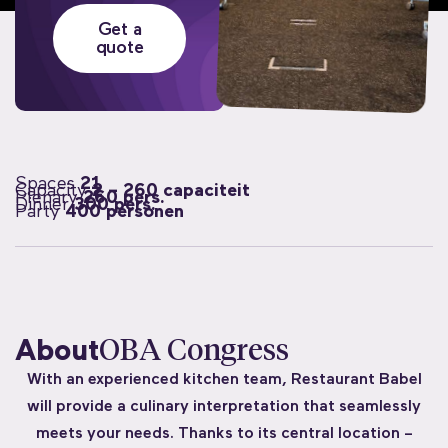
Get a
quote
Spaces
21
Capacity
2 – 260 capaciteit
Plenary
260 pers.
Dinner
300 pers.
Party
400 personen
About
OBA Congress
With an experienced kitchen team, Restaurant Babel
will provide a culinary interpretation that seamlessly
meets your needs. Thanks to its central location –