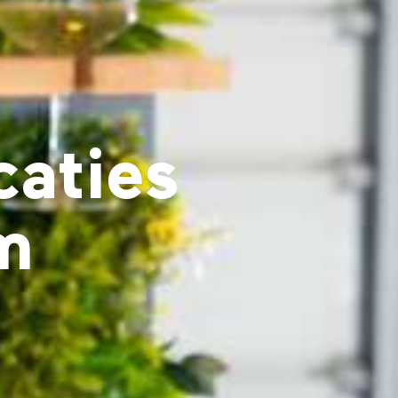
caties
m