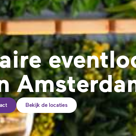
aire eventlo
in Amsterda
tact
Bekijk de locaties