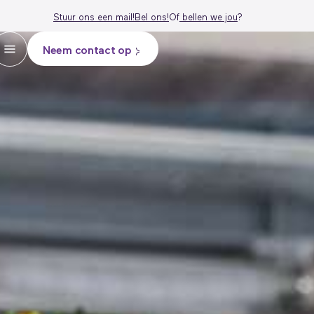
Stuur ons een mail!
Bel ons!
Of
bellen we j
ou
?
Neem contact op