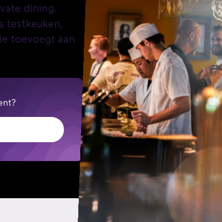
ivate dining.
s testkeuken,
ie toevoegt aan
ent?