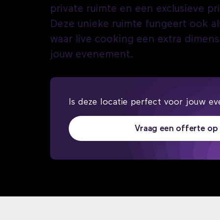
private ruimte en een exclusieve pr
Deze unieke ruimte fungeert ook al
waar live cooking een extra dimens
jouw evenement.
Is deze locatie perfect voor jouw ev
Vraag een offerte op