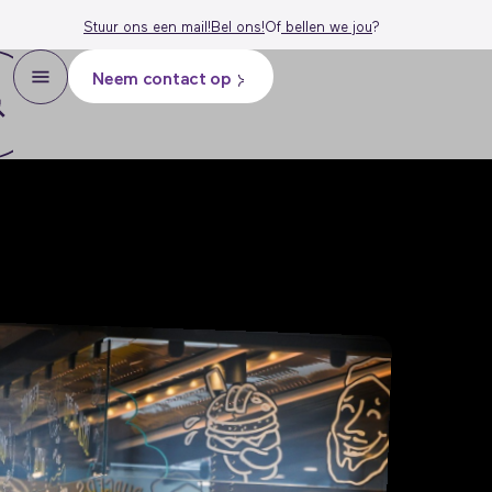
Stuur ons een mail!
Bel ons!
Of
bellen we j
ou
?
Neem contact op