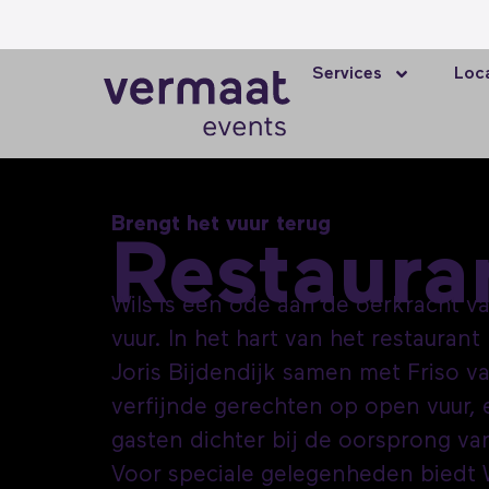
Services
Loca
Brengt het vuur terug
Restaura
Wils is een ode aan de oerkracht v
vuur. In het hart van het restaurant
Joris Bijdendijk samen met Friso 
verfijnde gerechten op open vuur, 
gasten dichter bij de oorsprong va
Voor speciale gelegenheden biedt 