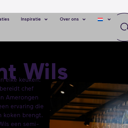
ties
Inspiratie
Over ons
nt Wils
an elke keuken:
 bereidt chef
van Amerongen
een ervaring die
n koken brengt.
Wils een semi-