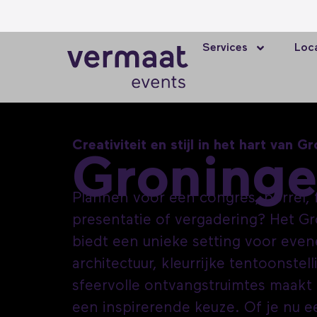
Services
Loc
Creativiteit en stijl in het hart van G
Groning
Plannen voor een congres, borrel, 
presentatie of vergadering? Het 
biedt een unieke setting voor eve
architectuur, kleurrijke tentoonstel
sfeervolle ontvangstruimtes maakt 
een inspirerende keuze. Of je nu e