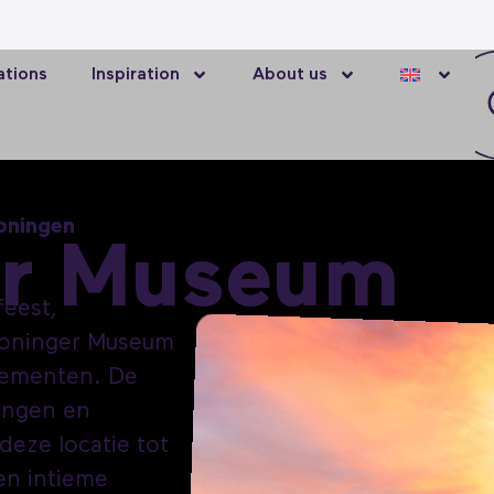
ations
Inspiration
About us
roningen
er Museum
feest,
Groninger Museum
nementen. De
lingen en
deze locatie tot
en intieme