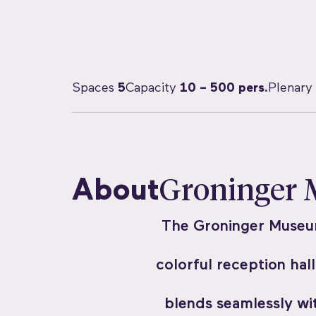
Spaces
5
Capacity
10 – 500 pers.
Plenary
About
Groninger
The Groninger Museum 
colorful reception hal
blends seamlessly wi