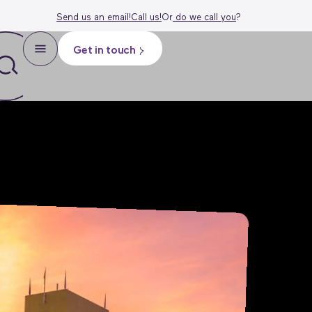
Send us an email!
Call us!
Or
do we call
you
?
Get in touch