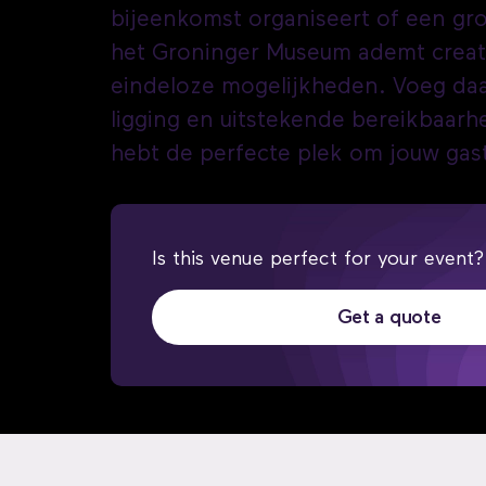
bijeenkomst organiseert of een gro
het Groninger Museum ademt creativ
eindeloze mogelijkheden. Voeg daa
ligging en uitstekende bereikbaarhe
hebt de perfecte plek om jouw gas
Is this venue perfect for your event?
Get a quote