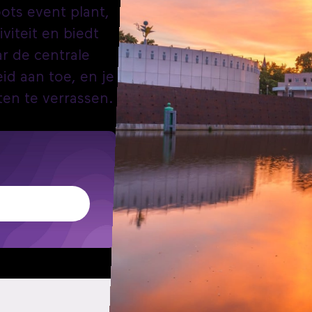
ots event plant,
iteit en biedt
r de centrale
id aan toe, en je
ten te verrassen.