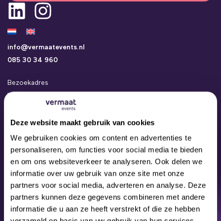
info@vermaatevents.nl
085 30 34 960
Bezoekadres
Vermaat Events
Kamerlingh Onneslaan 24a
3401 MZ IJsselstein
Deze website maakt gebruik van cookies
Events
We gebruiken cookies om content en advertenties te
Concepten
personaliseren, om functies voor social media te bieden
Locaties
en om ons websiteverkeer te analyseren. Ook delen we
Contact
informatie over uw gebruik van onze site met onze
Over ons
partners voor social media, adverteren en analyse. Deze
Ons Team
partners kunnen deze gegevens combineren met andere
informatie die u aan ze heeft verstrekt of die ze hebben
verzameld op basis van uw gebruik van hun services.