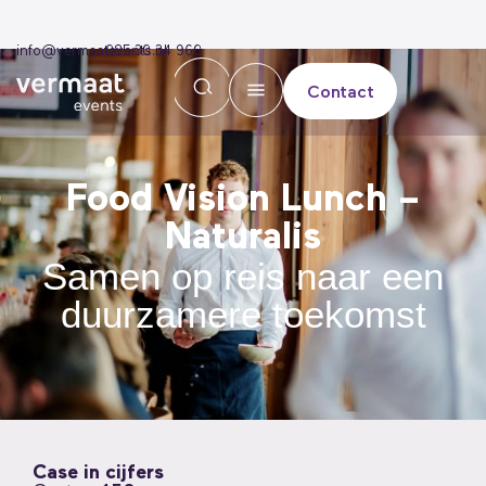
info@vermaatevents.nl
085 30 34 960
Contact
Food Vision Lunch –
Naturalis
Samen op reis naar een
duurzamere toekomst
Case in cijfers