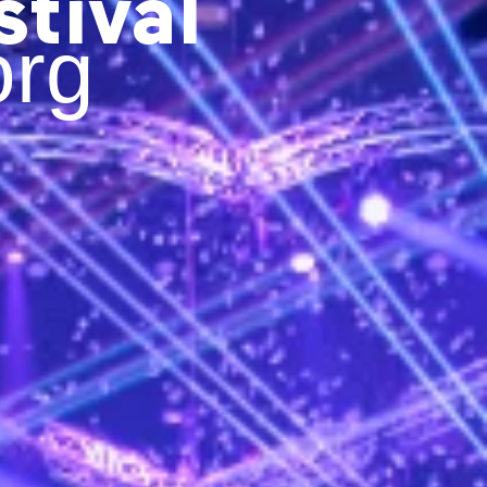
tival
org