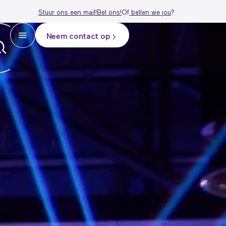
Stuur ons een mail!
Bel ons!
Of
bellen we j
ou
?
Neem contact op