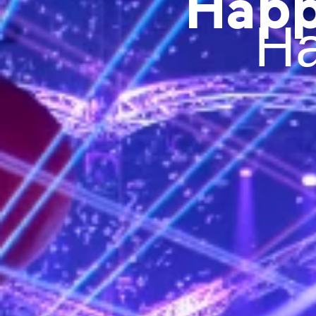
Happ
Ha