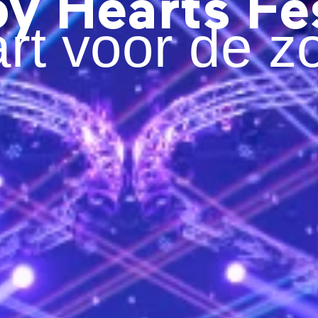
y Hearts Fes
rt voor de z