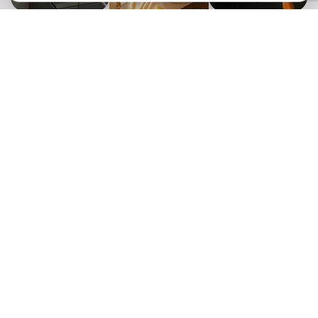
Ook zo'n succesvol event
organiseren?
Kom vrijblijvend met ons in gesprek
Naam