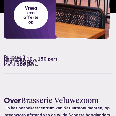
Vraag
een
offerte
op
Ruimtes
3
Capaciteit
10 – 150 pers.
Plenair
50 pers.
Diner
75 pers.
Feest
100 pers.
Over
Brasserie Veluwezoom
In het bezoekerscentrum van Natuurmonumenten, op
steenworp afstand van de wilde Schotse hooglanders,