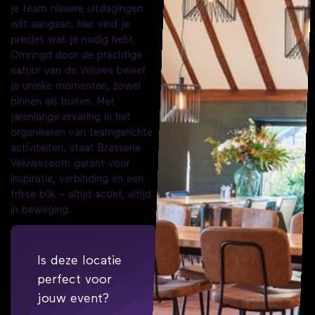
je team nieuwe uitdagingen
wilt aangaan, hier vind je
precies wat je nodig hebt.
Omringd door de prachtige
natuur van de Veluwe beleef
je unieke momenten, zowel
binnen als buiten. Met
jarenlange ervaring in het
organiseren van teamgerichte
activiteiten, staat Brasserie
Veluwezoom garant voor
inspiratie, verbinding en een
frisse blik – altijd actief, altijd
in beweging.
Is deze locatie
perfect voor
jouw event?