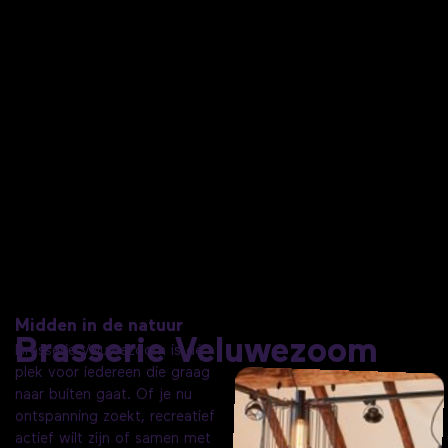
Midden in de natuur
Brasserie Veluwezoom
Brasserie Veluwezoom is dé
plek voor iedereen die graag
naar buiten gaat. Of je nu
ontspanning zoekt, recreatief
actief wilt zijn of samen met