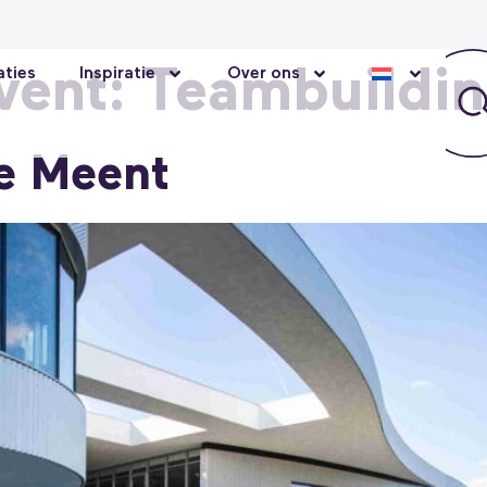
vent:
Teambuildi
ties
Inspiratie
Over ons
e Meent