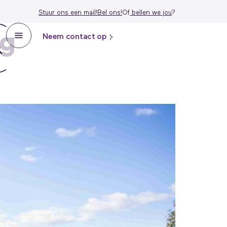
Stuur ons een mail!
Bel ons!
Of
bellen we j
ou
?
ng
Neem contact op