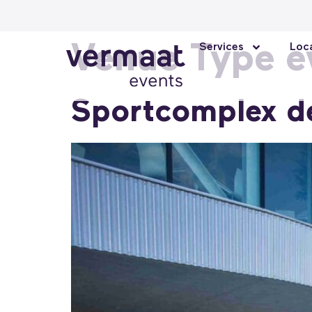
Venue Type e
Services
Loca
Sportcomplex d