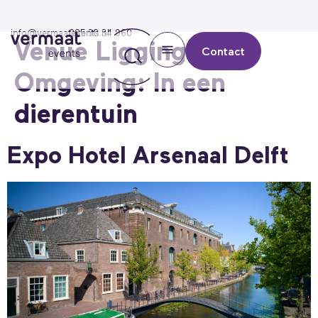
info@vermaatevents.nl
085 30 34 960
Venue Ligging &
Contact
Omgeving:
In een
dierentuin
Expo Hotel Arsenaal Delft