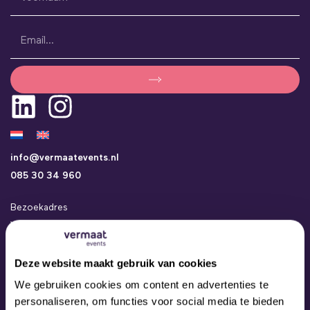
info@vermaatevents.nl
085 30 34 960
Bezoekadres
Vermaat Events
Kamerlingh Onneslaan 24a
3401 MZ IJsselstein
Deze website maakt gebruik van cookies
Events
We gebruiken cookies om content en advertenties te
Concepten
personaliseren, om functies voor social media te bieden