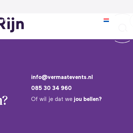
Rijn
aties
Inspiratie
Over ons
info@vermaatevents.nl
085 30 34 960
n?
Of wil je dat we
jou bellen?