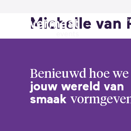
Michelle van 
Services
Loc
Benieuwd hoe we
jouw wereld van
vormgeve
smaak