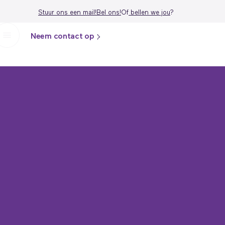
Stuur ons een mail!
Bel ons!
Of
bellen we j
ou
?
Neem contact op