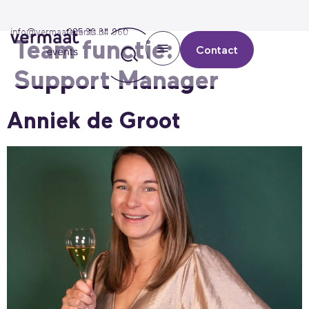
info@vermaatevents.nl
085 30 34 960
Team functie:
Sales
Contact
Support Manager
Anniek de Groot