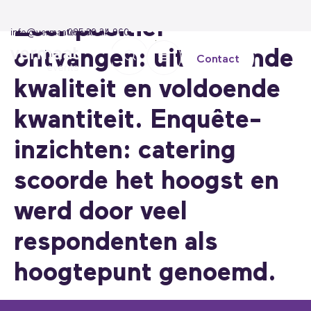
Zeer positief
info@vermaatevents.nl
085 30 34 960
ontvangen: uitstekende
Contact
kwaliteit en voldoende
kwantiteit. Enquête-
inzichten: catering
scoorde het hoogst en
werd door veel
respondenten als
hoogtepunt genoemd.