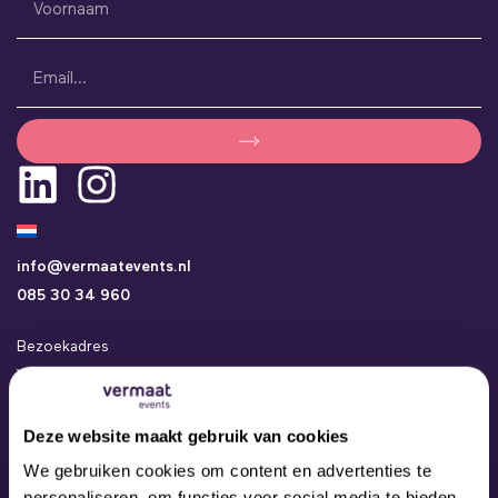
info@vermaatevents.nl
085 30 34 960
Bezoekadres
Vermaat Events
Kamerlingh Onneslaan 24a
3401 MZ IJsselstein
Deze website maakt gebruik van cookies
Events
We gebruiken cookies om content en advertenties te
Concepten
personaliseren, om functies voor social media te bieden