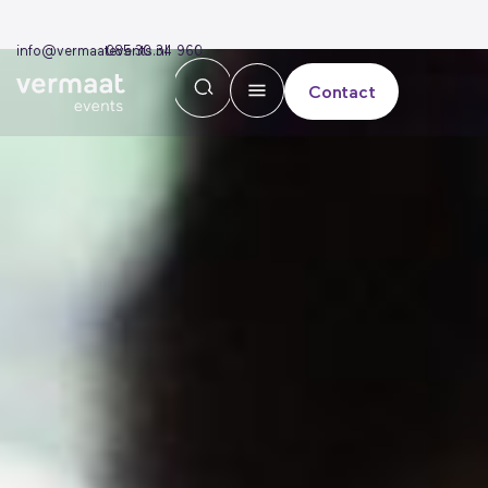
info@vermaatevents.nl
085 30 34 960
Contact