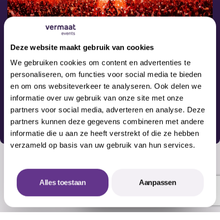
Basic-Fit Evenement
Deze website maakt gebruik van cookies
Gasten: 7.000
We gebruiken cookies om content en advertenties te
Het personeelsfeest van Basic-Fit, waar we een
personaliseren, om functies voor social media te bieden
internationale foodcourt tot leven brachten: een plek
en om ons websiteverkeer te analyseren. Ook delen we
waar smaken uit alle windstreken samenkwamen.
informatie over uw gebruik van onze site met onze
partners voor social media, adverteren en analyse. Deze
partners kunnen deze gegevens combineren met andere
informatie die u aan ze heeft verstrekt of die ze hebben
verzameld op basis van uw gebruik van hun services.
Alles toestaan
Aanpassen
Offerte aanvragen