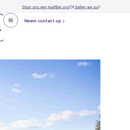
Stuur ons een mail!
Bel ons!
Of
bellen we j
ou
?
Neem contact op