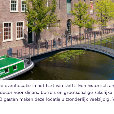
e eventlocatie in het hart van Delft. Een historisch a
ecor voor diners, borrels en grootschalige zakelijke
50 gasten maken deze locatie uitzonderlijk veelzijdig.