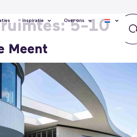
 ruimtes:
5-10
ties
Inspiratie
Over ons
e Meent