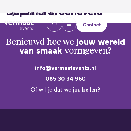
Daphne Groeneveld
info@vermaatevents.nl
085 30 34 960
Contact
Benieuwd hoe we
jouw wereld
van smaak
vormgeven?
info@vermaatevents.nl
085 30 34 960
Of wil je dat we
jou bellen?