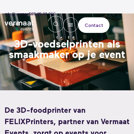
info@vermaatevents.nl
085 30 34 960
Contact
3D-voedselprinten als
smaakmaker op je event
De 3D-foodprinter van
FELIXPrinters, partner van Vermaat
Events, zorgt op events voor