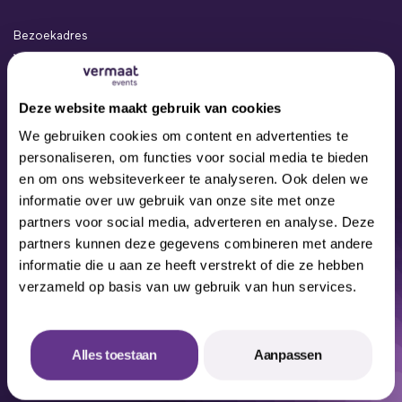
Bezoekadres
Vermaat Events
Kamerlingh Onneslaan 24a
3401 MZ IJsselstein
Deze website maakt gebruik van cookies
Events
We gebruiken cookies om content en advertenties te
Concepten
personaliseren, om functies voor social media te bieden
Locaties
en om ons websiteverkeer te analyseren. Ook delen we
Contact
informatie over uw gebruik van onze site met onze
Over ons
partners voor social media, adverteren en analyse. Deze
Ons Team
partners kunnen deze gegevens combineren met andere
informatie die u aan ze heeft verstrekt of die ze hebben
verzameld op basis van uw gebruik van hun services.
© 2026 Alle rechten voorbehouden
Alles toestaan
Aanpassen
Disclaimer
Privacy Statement
Cookies
Algemene voorwaarden
Offerte aanvragen