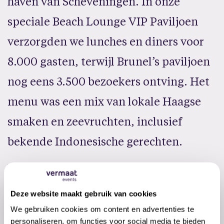
haven van Scheveningen. In onze
speciale Beach Lounge VIP Paviljoen
verzorgden we lunches en diners voor
8.000 gasten, terwijl Brunel’s paviljoen
nog eens 3.500 bezoekers ontving. Het
menu was een mix van lokale Haagse
smaken en zeevruchten, inclusief
bekende Indonesische gerechten.
We droegen nautisch geïnspireerde
kleding van 100% gerecycled materiaal,
Deze website maakt gebruik van cookies
ontworpen door Shirley Schijvens. Ons
We gebruiken cookies om content en advertenties te
personaliseren, om functies voor social media te bieden