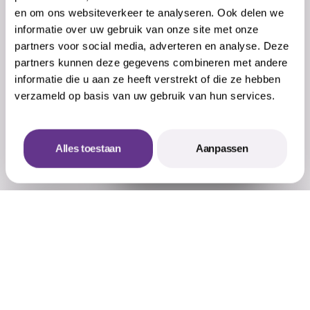
team, versterkt door de samenwerking
en om ons websiteverkeer te analyseren. Ook delen we
informatie over uw gebruik van onze site met onze
met Stichting Watermakers, bestond uit
partners voor social media, adverteren en analyse. Deze
gepassioneerde professionals en
partners kunnen deze gegevens combineren met andere
informatie die u aan ze heeft verstrekt of die ze hebben
mensen met afstand tot de
verzameld op basis van uw gebruik van hun services.
arbeidsmarkt, ondersteund door
studenten van zowel Middelbare als
Alles toestaan
Aanpassen
Offerte aanvragen
Hogere Hotelscholen.
De combinatie van fantastisch weer,
een spannende finale, en het besluit
van de Gemeente/.