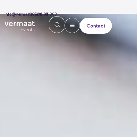
info@vermaatevents.nl
085 30 34 960
Contact